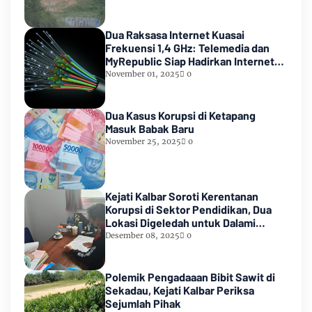
Dua Raksasa Internet Kuasai
Frekuensi 1,4 GHz: Telemedia dan
MyRepublic Siap Hadirkan Internet
Cepat dan Terjangkau!
November 01, 2025
0
Dua Kasus Korupsi di Ketapang
Masuk Babak Baru
November 25, 2025
0
Kejati Kalbar Soroti Kerentanan
Korupsi di Sektor Pendidikan, Dua
Lokasi Digeledah untuk Dalami
Dugaan Penyimpangan di Ketapang
Desember 08, 2025
0
Polemik Pengadaaan Bibit Sawit di
Sekadau, Kejati Kalbar Periksa
Sejumlah Pihak