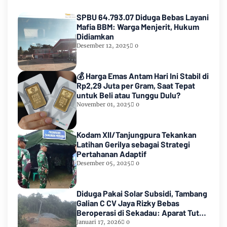
SPBU 64.793.07 Diduga Bebas Layani
Mafia BBM: Warga Menjerit, Hukum
Didiamkan
Desember 12, 2025
0
💰 Harga Emas Antam Hari Ini Stabil di
Rp2,29 Juta per Gram, Saat Tepat
untuk Beli atau Tunggu Dulu?
November 01, 2025
0
Kodam XII/Tanjungpura Tekankan
Latihan Gerilya sebagai Strategi
Pertahanan Adaptif
Desember 05, 2025
0
Diduga Pakai Solar Subsidi, Tambang
Galian C CV Jaya Rizky Bebas
Beroperasi di Sekadau: Aparat Tutup
Mata
Januari 17, 2026
0