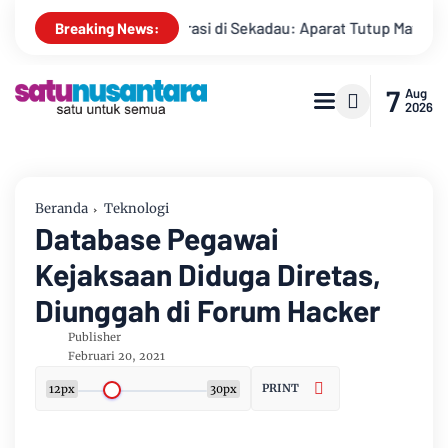
 Beroperasi di Sekadau: Aparat Tutup Mata
SPBU 64.793.07 
Breaking News:
7
Aug
2026
Beranda
Teknologi
Database Pegawai
Kejaksaan Diduga Diretas,
Diunggah di Forum Hacker
Publisher
Februari 20, 2021
PRINT
12px
30px