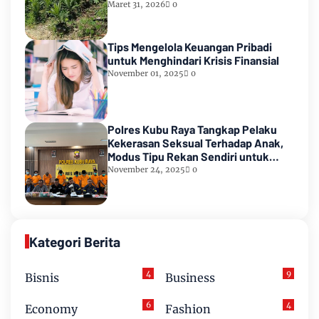
Maret 31, 2026
0
Tips Mengelola Keuangan Pribadi
untuk Menghindari Krisis Finansial
November 01, 2025
0
Polres Kubu Raya Tangkap Pelaku
Kekerasan Seksual Terhadap Anak,
Modus Tipu Rekan Sendiri untuk
Kelabui Korban
November 24, 2025
0
Kategori Berita
4
9
Bisnis
Business
6
4
Economy
Fashion